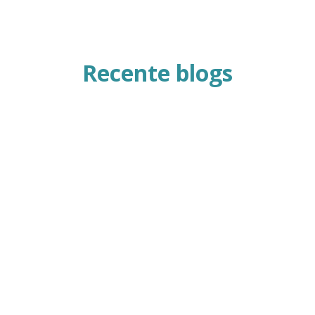
Recente blogs
Heb je behoefte aan diepe
ontspanning, innerlijke rust en