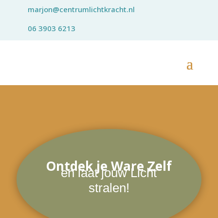
marjon@centrumlichtkracht.nl
06 3903 6213
Ontdek je Ware Zelf
en laat jouw Licht
stralen!