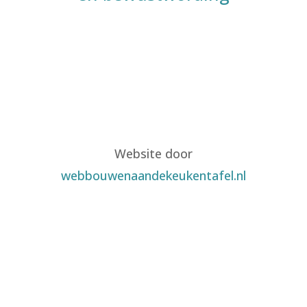
Website door
webbouwenaandekeukentafel.nl
Als erkend alternatief therapeut is