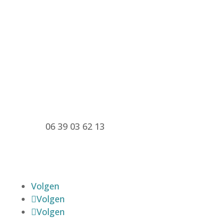
Bezoekadres: Hei Grindelweg 73, 6414 BS
Heerlen
Postadres: Lijndenplein 2, 6367 DC
Voerendaal
06 39 03 62 13
Mail Marjon
Volgen
Volgen
Volgen