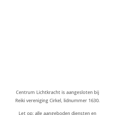
Centrum Lichtkracht volgens de wet
WKKGZ aangesloten bij het CAT Collectief
Alternatieve Therapeuten, bij het BAT
Beroepsaansprakelijkheidsverzekering
voor alternatieve therapeuten en bij het
GAT Geschillen Alternatieve Therapeuten.
Voor meer informatie over de
klachtenregeling zie:
gatgeschillen.nl
.
Centrum Lichtkracht is aangesloten bij
Reiki vereniging Cirkel, lidnummer 1630.
Let op: alle aangeboden diensten en