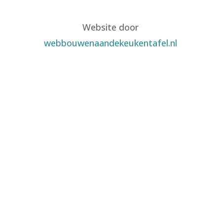
Website door
webbouwenaandekeukentafel.nl
Als erkend alternatief therapeut is
Centrum Lichtkracht volgens de wet
WKKGZ aangesloten bij het CAT Collectief
Alternatieve Therapeuten, bij het BAT
Beroepsaansprakelijkheidsverzekering
voor alternatieve therapeuten en bij het
GAT Geschillen Alternatieve Therapeuten.