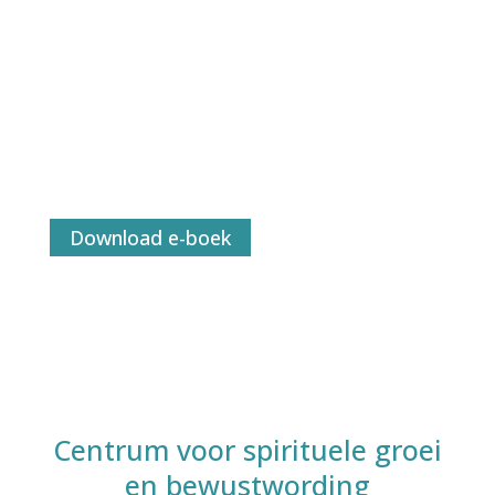
Gratis e-boek
Gids voor Zelfrealisatie
Ontdek je Ware Zelf en vind je innerlijke
kracht
Download e-boek
Centrum voor spirituele groei
en bewustwording