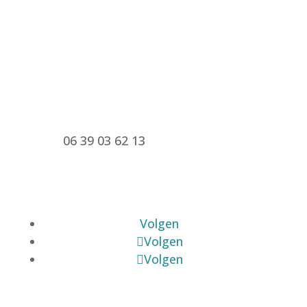
Bezoekadres: Hei Grindelweg 73, 6414 BS
Heerlen
Postadres: Lijndenplein 2, 6367 DC
Voerendaal
06 39 03 62 13
Mail Marjon
Volgen
Volgen
Volgen