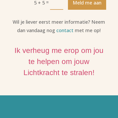
=
5 + 5
Meld me aan
Wil je liever eerst meer informatie? Neem
dan vandaag nog
contact
met me op!
Ik verheug me erop om jou
te helpen om jouw
Lichtkracht te stralen!