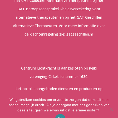
het CAT Collectief Alternatieve Therapeuten, bij het
BAT Beroepsaansprakelijkheidsverzekering voor
alternatieve therapeuten en bij het GAT Geschillen
Alternatieve Therapeuten. Voor meer informatie over
de klachtenregeling zie:
gatgeschillen.nl
.
Centrum Lichtkracht is aangesloten bij Reiki
vereniging Cirkel, lidnummer 1630.
Let op: alle aangeboden diensten en producten op
deze website zijn een aanvulling op en geen
We gebruiken cookies om ervoor te zorgen dat onze site zo
soepel mogelijk draait. Als je doorgaat met het gebruiken van
vervanging van de reguliere geneeswijze. Raadpleeg
deze site, gaan we ervan uit dat je ermee instemt.
bij twijfel altijd de behandelend arts!